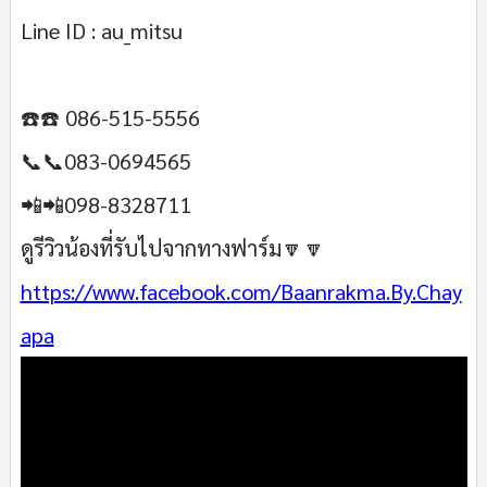
Line ID : au_mitsu
☎️☎️ 086-515-5556
📞📞083-0694565
📲📲098-8328711
ดูรีวิวน้องที่รับไปจากทางฟาร์ม🔽🔽
https://www.facebook.com/Baanrakma.By.Chay
apa