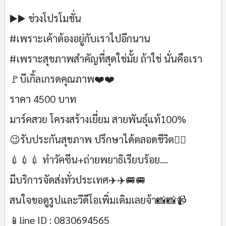
▶️▶️ ช่วงโปรโมชั่น
#เพราะเค้าต้องอยู่กับเราไปอีกนาน
#เพราะสุขภาพสำคัญที่สุดใช่มั้ย ถ้าใช่ นั่นคือเรา
🚩บีเกิ้ลเกรดคุณภาพ❤️❤️
ราคา 4500 บาท
มาร์คสวย โครงสร้างเยี่ยม สายพันธุ์แท้100%
😉รับประกันสุขภาพ ปรึกษาได้ตลอดชีวิต✌🏻
💉💉💉 ทำวัคซีน+ถ่ายพยาธิเรียบร้อย....
มีบริการจัดส่งทั่วประเทศ✈️✈️🚐🚐
สนใจขอดูรูปและวีดีโอเพิ่มเติมเลยจ้า📸📸📹
📱line ID : 0830694565