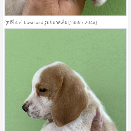
(รูปที่ 4 v) Download รูปขนาดเต็ม [1855 x 2048]