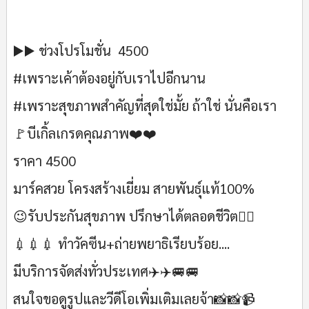
▶️▶️ ช่วงโปรโมชั่น 4500
#เพราะเค้าต้องอยู่กับเราไปอีกนาน
#เพราะสุขภาพสำคัญที่สุดใช่มั้ย ถ้าใช่ นั่นคือเรา
🚩บีเกิ้ลเกรดคุณภาพ❤️❤️
ราคา 4500
มาร์คสวย โครงสร้างเยี่ยม สายพันธุ์แท้100%
😉รับประกันสุขภาพ ปรึกษาได้ตลอดชีวิต✌🏻
💉💉💉 ทำวัคซีน+ถ่ายพยาธิเรียบร้อย....
มีบริการจัดส่งทั่วประเทศ✈️✈️🚐🚐
สนใจขอดูรูปและวีดีโอเพิ่มเติมเลยจ้า📸📸📹