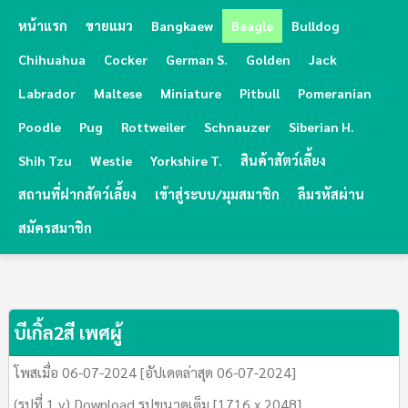
หน้าแรก
ขายแมว
Bangkaew
Beagle
Bulldog
Chihuahua
Cocker
German S.
Golden
Jack
Labrador
Maltese
Miniature
Pitbull
Pomeranian
Poodle
Pug
Rottweiler
Schnauzer
Siberian H.
Shih Tzu
Westie
Yorkshire T.
สินค้าสัตว์เลี้ยง
สถานที่ฝากสัตว์เลี้ยง
เข้าสู่ระบบ/มุมสมาชิก
ลืมรหัสผ่าน
สมัครสมาชิก
บีเกิ้ล2สี เพศผู้
โพสเมื่อ 06-07-2024 [อัปเดตล่าสุด 06-07-2024]
(รูปที่ 1 v) Download รูปขนาดเต็ม [1716 x 2048]