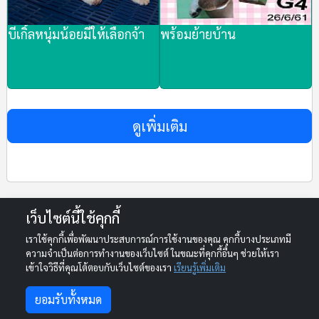
บีเกิ้ลหนุ่มน้อยมีให้เลือกจ้า
พร้อมย้ายบ้าน
ดูเพิ่มเติม
108dog.com
ขายบีเกิ้ล
บีเกิ้ล2สี เพศผู้
เว็บไซต์นี้ใช้คุกกี้
เราใช้คุกกี้เพื่อพัฒนาประสบการณ์การใช้งานของคุณ คุกกี้บางประเภทมี
© 2013-2026 108DOG.COM. All rights reserved.
ความจำเป็นต่อการทำงานของเว็บไซต์ ในขณะที่คุกกี้อื่นๆ ช่วยให้เรา
Your One-Stop Marketplace for Dogs and Cats in Thailand
เข้าใจวิธีที่คุณโต้ตอบกับเว็บไซต์ของเรา
เรียนรู้เพิ่มเติม
เลื่อนประกาศอัตโนมัติ
ยอมรับทั้งหมด
ติดต่อเรา Line : support-108dog