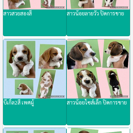
สาวสวยสองสี
สาวน้อยลายวัว ปิดการขาย
บีเกิ้ล2สี เพศผู้
สาวน้อยไซส์เล็ก ปิดการขาย