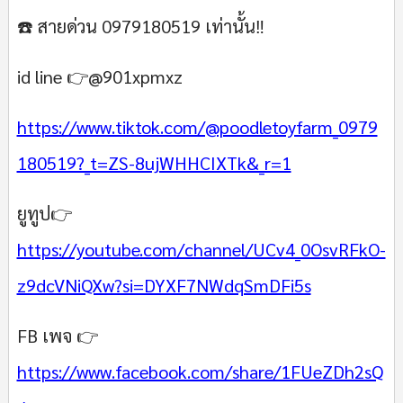
☎️ สายด่วน
0979180519
เท่านั้น‼️
id line 👉@901xpmxz
https://www.tiktok.com/@poodletoyfarm_0979
180519?_t=ZS-8ujWHHCIXTk&_r=1
ยูทูป👉
https://youtube.com/channel/UCv4_0OsvRFkO-
z9dcVNiQXw?si=DYXF7NWdqSmDFi5s
FB เพจ 👉
https://www.facebook.com/share/1FUeZDh2sQ