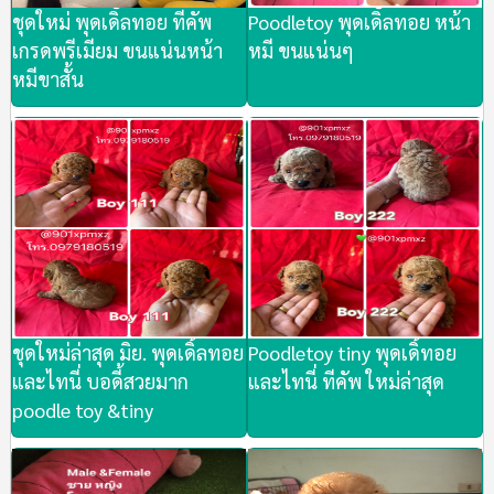
ชุดใหม่ พุดเดิัลทอย ทีคัพ
Poodletoy พุดเดิัลทอย หน้า
เกรดพรีเมียม ขนแน่นหน้า
หมี ขนแน่นๆ
หมีขาสั้น
ชุดใหม่ล่าสุด มิย. พุดเดิ้ลทอย
Poodletoy tiny พุดเดิ้ทอย
และไทนี่ บอดี้สวยมาก
และไทนี่ ทีคัพ ใหม่ล่าสุด
poodle toy &tiny