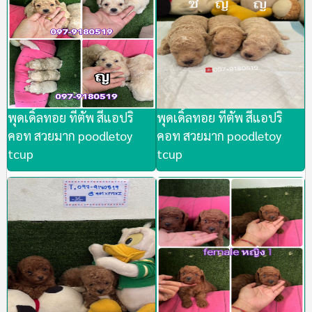
พุดเดิ้ลทอย ทีตัพ สีแอปริ
พุดเดิ้ลทอย ทีตัพ สีแอปริ
คอท สวยมาก poodletoy
คอท สวยมาก poodletoy
tcup
tcup