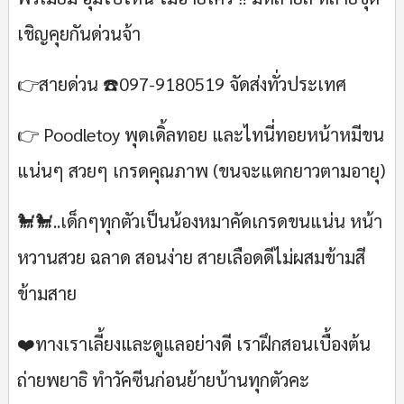
เชิญคุยกันด่วนจ้า
👉สายด่วน ☎️097-9180519 จัดส่งทั่วประเทศ
👉 Poodletoy พุดเดิ้ลทอย และไทนี่ทอยหน้าหมีขน
แน่นๆ สวยๆ เกรดคุณภาพ (ขนจะแตกยาวตามอายุ)
🐩🐩..เด็กๆทุกตัวเป็นน้องหมาคัดเกรดขนแน่น หน้า
หวานสวย ฉลาด สอนง่าย สายเลือดดีไม่ผสมข้ามสี
ข้ามสาย
❤️ทางเราเลี้ยงและดูแลอย่างดี เราฝึกสอนเบื้องต้น
ถ่ายพยาธิ ทำวัคซีนก่อนย้ายบ้านทุกตัวคะ