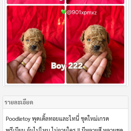
รายละเอียด
Poodletoy พุดเดิ้ลทอยและไทนี่ ชุดใหม่เกรด
พรีเมียม อุ้มไปไหน ไม่อายใคร ‼️ มีหลายสี หลายชุด