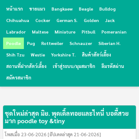
หน้าแรก
ขายแมว
Bangkaew
Beagle
Bulldog
Chihuahua
Cocker
German S.
Golden
Jack
Labrador
Maltese
Miniature
Pitbull
Pomeranian
Poodle
Pug
Rottweiler
Schnauzer
Siberian H.
Shih Tzu
Westie
Yorkshire T.
สินค้าสัตว์เลี้ยง
สถานที่ฝากสัตว์เลี้ยง
เข้าสู่ระบบ/มุมสมาชิก
ลืมรหัสผ่าน
สมัครสมาชิก
ชุดใหม่ล่าสุด มิย. พุดเดิ้ลทอยและไทนี่ บอดี้สวย
มาก poodle toy &tiny
โพสเมื่อ 23-06-2026 [อัปเดตล่าสุด 21-06-2026]