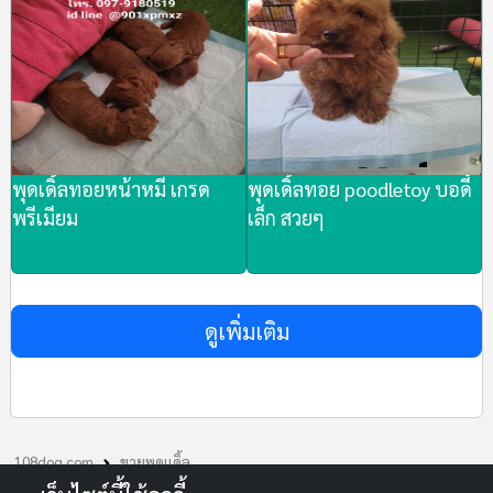
พุดเดิ้ลทอยหน้าหมี เกรด
พุดเดิ้ลทอย poodletoy บอดี้
พรีเมียม
เล็ก สวยๆ
ดูเพิ่มเติม
108dog.com
ขายพุดเเดิ้ล
ชุดใหม่ล่าสุด มิย. พุดเดิ้ลทอยและไทนี่ บอดี้สวยมาก poodle toy &tiny