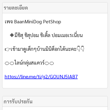
รายละเอียด
เพจ BaanMiniDog PetShop
🔶มีชิสุ ชิสุปอม ชิเดิ้ล ปอมเมอเรเนี่ยน
👉เข้ามาดูเด็กๆบ้านมินิด็อกได้นะคะ👇👇
🍊🍊ไลน์กลุ่มสแควร์🍊🍊
https://line.me/ti/g2/GOUNJ5IAB7
การรับประกัน