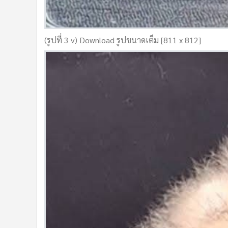
(รูปที่ 3 v) Download รูปขนาดเต็ม [811 x 812]