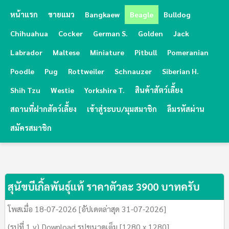
หน้าแรก
ขายแมว
Bangkaew
Beagle
Bulldog
Chihuahua
Cocker
German S.
Golden
Jack
Labrador
Maltese
Miniature
Pitbull
Pomeranian
Poodle
Pug
Rottweiler
Schnauzer
Siberian H.
Shih Tzu
Westie
Yorkshire T.
สินค้าสัตว์เลี้ยง
สถานที่ฝากสัตว์เลี้ยง
เข้าสู่ระบบ/มุมสมาชิก
ลืมรหัสผ่าน
สมัครสมาชิก
สุนัขบีเกิ้ลพันธุ์แท้ ราคาตัวละ 3900 บาทครับ
โพสเมื่อ 18-07-2026 [อัปเดตล่าสุด 31-07-2026]
(รูปที่ 1 v) Download รูปขนาดเต็ม [1280 x 1280]