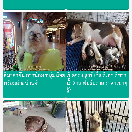
หิมาลายัน สาวน้อย หนุ่มน้อย
เปิดจอง ลูกบีเกิ้ล สีเทา สีขาว
พร้อมย้ายบ้านจ้า
น้ำตาล ฟอร์มสวย ราคาเบาๆ
จ้า