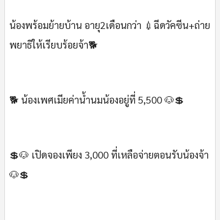
น้องพร้อมย้ายบ้าน อายุ2เดือนกว่า 💉ฉีดวัคซีน+ถ่าย
พยาธิให้เรียบร้อยจ้า🐕
🐕 น้องเพศเมียค่าน้ำนมน้องอยู่ที่ 5,500 🐶💲
💲🐶 เปิดจองเพียง 3,000 ที่เหลือจ่ายตอนรับน้องจ้า
🐶💲