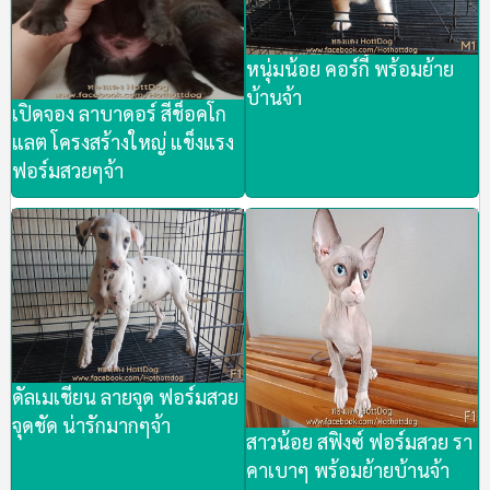
หนุ่มน้อย คอร์กี้ พร้อมย้าย
บ้านจ้า
เปิดจอง ลาบาดอร์ สีช็อคโก
แลต โครงสร้างใหญ่ แข็งแรง
ฟอร์มสวยๆจ้า
ดัลเมเชียน ลายจุด ฟอร์มสวย
จุดชัด น่ารักมากๆจ้า
สาวน้อย สฟิงซ์ ฟอร์มสวย รา
คาเบาๆ พร้อมย้ายบ้านจ้า