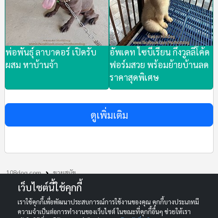
พ่อพันธุ์ ลาบาดอร์ เปิดรับ
อัพเดท ไซบีเรียน กึ่งวูลลี่โค้ด
ผสม หาบ้านจ้า
ฟอร์มสวย พร้อมย้ายบ้านลด
ราคาสุดพิเศษ
ดูเพิ่มเติม
108dog.com
ขายสุนัข
ดัลเมเชียน ลายจุด ฟอร์มสวยจุดชัด น่ารักมากๆจ้า
เว็บไซต์นี้ใช้คุกกี้
เราใช้คุกกี้เพื่อพัฒนาประสบการณ์การใช้งานของคุณ คุกกี้บางประเภทมี
© 2013-2026 108DOG.COM. All rights reserved.
ความจำเป็นต่อการทำงานของเว็บไซต์ ในขณะที่คุกกี้อื่นๆ ช่วยให้เรา
Your One-Stop Marketplace for Dogs and Cats in Thailand