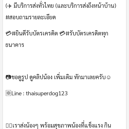
(✈️ มีบริการส่งทั่วไทย (และบริการส่งถึงหน้าบ้าน)
#สอบถามรายละเอียด
💳#ยินดีรับบัตรเครดิต 💳#รับบัตรเครดิตทุก
ธนาคาร
📷ขอดูรูป ดูคลิปน้อง เพิ่มเติม ทักมาเลยครับ☺
🆔Line : thaisuperdog123
💁‍♂เราส่งน้องๆ พร้อมสุขภาพน้องที่แข็งแรง กิน