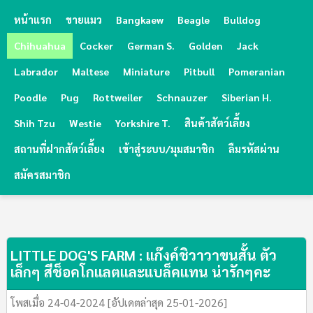
หน้าแรก
ขายแมว
Bangkaew
Beagle
Bulldog
Chihuahua
Cocker
German S.
Golden
Jack
Labrador
Maltese
Miniature
Pitbull
Pomeranian
Poodle
Pug
Rottweiler
Schnauzer
Siberian H.
Shih Tzu
Westie
Yorkshire T.
สินค้าสัตว์เลี้ยง
สถานที่ฝากสัตว์เลี้ยง
เข้าสู่ระบบ/มุมสมาชิก
ลืมรหัสผ่าน
สมัครสมาชิก
LITTLE DOG'S FARM : แก๊งค์ชิวาวาขนสั้น ตัว
เล็กๆ สีช็อคโกแลตและแบล็คแทน น่ารักๆคะ
โพสเมื่อ 24-04-2024 [อัปเดตล่าสุด 25-01-2026]