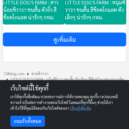
LITTLE DOG'S FARM : สาว
LITTLE DOG'S FARM : หนุ่มชิ
น้อยชิวาวา ขนสั้น ตัวจิ๋ว สี
วาวา ขนสั้น สีช็อคโกแลต ตัว
ช็อคโกแลต น่ารักๆ กทม.
เล็กๆ น่ารักๆ กทม.
ดูเพิ่มเติม
108dog.com
ขายชิวาวา
LITTLE DOG'S FARM : แก๊งค์ชิวาวาขนสั้น ตัวเล็กๆ สีช็อคโกแลตและแบล็ค
แทน น่ารักๆคะ
เว็บไซต์นี้ใช้คุกกี้
เราใช้คุกกี้เพื่อพัฒนาประสบการณ์การใช้งานของคุณ คุกกี้บางประเภทมี
© 2013-2026 108DOG.COM. All rights reserved.
ความจำเป็นต่อการทำงานของเว็บไซต์ ในขณะที่คุกกี้อื่นๆ ช่วยให้เรา
Your One-Stop Marketplace for Dogs and Cats in Thailand
เข้าใจวิธีที่คุณโต้ตอบกับเว็บไซต์ของเรา
เรียนรู้เพิ่มเติม
เลื่อนประกาศอัตโนมัติ
ยอมรับทั้งหมด
ติดต่อเรา Line : support-108dog