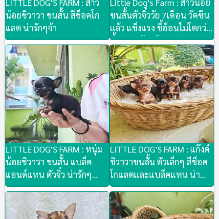
LITTLE DOG'S FARM : สาว
Little Dog's Farm : สาวน้อย
น้อยชิวาวา ขนสั้น สีช็อคโก
ขนสั้นตัวจิ๋ววัย 7เดือน วัคซีน
แลต น่ารักๆจ้า
แล้ว แข็งแรง ขี้อ้อนไม่โตกว่า
นี้เยอะแล้ว เข้าชมตัวจริงก่อน
ได้
LITTLE DOG'S FARM : หนุ่ม
LITTLE DOG'S FARM : แก๊งค์
น้อยชิวาวา ขนสั้น แบล็ค
ชิวาวาขนสั้น ตัวเล็กๆ สีช็อค
แอนด์แทน ตัวจิ๋ว น่ารักๆ
โกแลตและแบล็คแทน น่า
กทม.
รักๆคะ