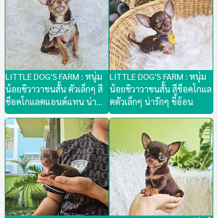
LITTLE DOG'S FARM : หนุ่ม
LITTLE DOG'S FARM : หนุ่ม
น้อยชิวาวาขนสั้น ตัวเล็กๆ สี
น้อยชิวาวาขนสั้น สีช็อคโกแล
ช็อคโกแลตแอนด์แทน น่า
ตตัวเล็กๆ น่ารักๆ ขี้อ้อน
รักๆจ้า