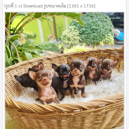
(รูปที่ 1 v) Download รูปขนาดเต็ม [1361 x 1736]