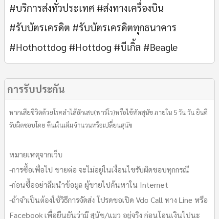
#บริการส่งทั่วประเทศ #ส่งทางเครื่องบิน
#รับบัตรเครดิต #รับบัตรเครดิตทุกธนาคาร
#Hothottdog #Hottdog #บีเกิ้ล #Beagle
การรับประกัน
หากเสียชีวิตด้วยโรคลำไส้อักเสบ(พาร์โว)หรือไข้หัดสุนัข ภายใน 5 วัน วัน ยินดี
รับผิดชอบโดย คืนเงินเต็มจำนวนหรือเปลี่ยนสุนัข
หมายเหตุจากเว็บ
-การซื้อเพื่อไป ขายต่อ จะไม่อยู่ในเงื่อนไขรับผิดชอบทุกกรณี
-ก่อนซื้ออย่าลืมนำข้อมูล ผู้ขายไปค้นหาใน Internet
-ถ้าจำเป็นต้องใช้วิธีการจัดส่ง โปรดขอเปิด Vdo Call ทาง Line หรือ
Facebook เพื่อยืนยันว่ามี สุนัข/แมว อยู่จริง ก่อนโอนเงินไปนะ