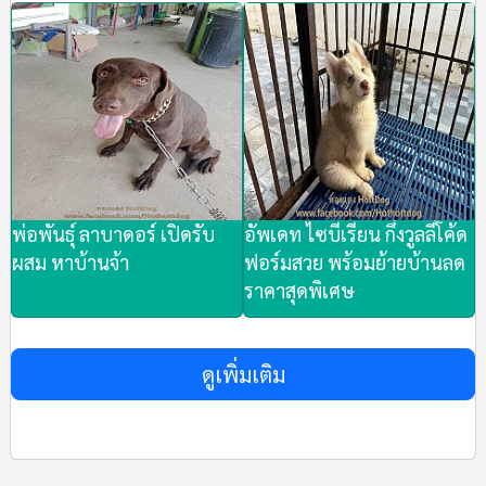
พ่อพันธุ์ ลาบาดอร์ เปิดรับ
อัพเดท ไซบีเรียน กึ่งวูลลี่โค้ด
ผสม หาบ้านจ้า
ฟอร์มสวย พร้อมย้ายบ้านลด
ราคาสุดพิเศษ
ดูเพิ่มเติม