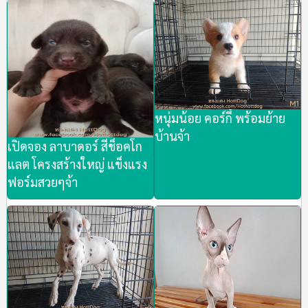
หนุ่มน้อย คอร์กี้ พร้อมย้าย
บ้านจ้า
เปิดจอง ลาบาดอร์ สีช็อคโก
แลต โครงสร้างใหญ่ แข็งแรง
ฟอร์มสวยๆจ้า