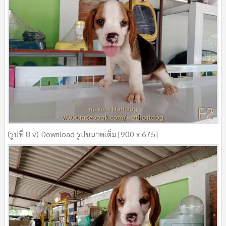
(รูปที่ 8 v) Download รูปขนาดเต็ม [900 x 675]