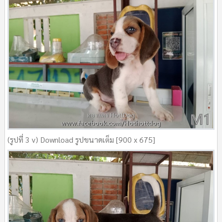
(รูปที่ 3 v) Download รูปขนาดเต็ม [900 x 675]