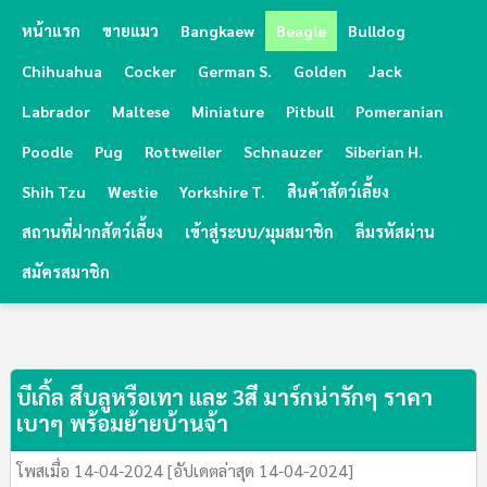
หน้าแรก
ขายแมว
Bangkaew
Beagle
Bulldog
Chihuahua
Cocker
German S.
Golden
Jack
Labrador
Maltese
Miniature
Pitbull
Pomeranian
Poodle
Pug
Rottweiler
Schnauzer
Siberian H.
Shih Tzu
Westie
Yorkshire T.
สินค้าสัตว์เลี้ยง
สถานที่ฝากสัตว์เลี้ยง
เข้าสู่ระบบ/มุมสมาชิก
ลืมรหัสผ่าน
สมัครสมาชิก
บีเกิ้ล สีบลูหรือเทา และ 3สี มาร์กน่ารักๆ ราคา
เบาๆ พร้อมย้ายบ้านจ้า
โพสเมื่อ 14-04-2024 [อัปเดตล่าสุด 14-04-2024]