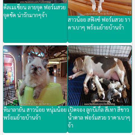
ดัลเมเชียน ลายจุด ฟอร์มสวย
จุดชัด น่ารักมากๆจ้า
สาวน้อย สฟิงซ์ ฟอร์มสวย รา
คาเบาๆ พร้อมย้ายบ้านจ้า
หิมาลายัน สาวน้อย หนุ่มน้อย
เปิดจอง ลูกบีเกิ้ล สีเทา สีขาว
พร้อมย้ายบ้านจ้า
น้ำตาล ฟอร์มสวย ราคาเบาๆ
จ้า