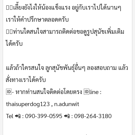
💁‍♂เลี้ยงยังไงให้น้องแข็งแรง อยู่กับเราไปได้นานๆ
เราให้คำปรึกษาตลอดครับ
🙋‍♂ท่านใดสนใจสามารถติดต่อขอดูรูปสุนัขเพิ่มเติม
ได้ครับ
แล้วถ้าใครสนใจ ลูกสุนัขพันธุ์อื่นๆ ลองสอบถาม แล้ว
สั่งทางเราได้ครับ
🆔- หากท่านสนใจติดต่อโดยตรง 🆔line :
thaisuperdog123 , n.adunwit
Tel 📲 : 090-399-0595 📲 : 098-264-3180