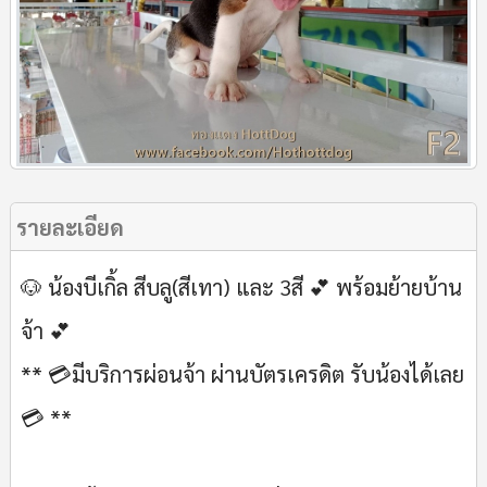
รายละเอียด
🐶 น้องบีเกิ้ล สีบลู(สีเทา) และ 3สี 💕 พร้อมย้ายบ้าน
จ้า 💕
** 💳มีบริการผ่อนจ้า ผ่านบัตรเครดิต รับน้องได้เลย
💳 **