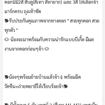
คอกนี้มี2สี สีบลู(สีเทา สีหายาก) และ 3สี ให้เลือกจ้า
มาร์กครบ ถุงเท้าชัด
🐕รับประกันคุณภาพจากทางคอก " สวยทุกคอก สวย
ทุกตัว "
🐶 น้องจะมาพร้อมกับความน่ารักแบบบีเกิ้ล มีผล
งานจากคอกก่อนๆจ้า 🐶
🐕น้องๆพร้อมย้ายบ้านแล้วจ้า💉พร้อมฉีด
วัคซีน+ถ่ายพยาธิให้เรียบร้อยจ้า🐕
🐕 มีทั้งหมด 5 ตัว เพศผู้ 2 (สีเทา M1-M2) เพศเมีย