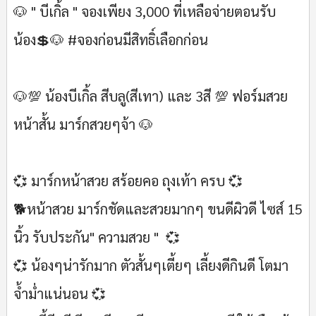
🐶 " บีเกิ้ล " จองเพียง 3,000 ที่เหลือจ่ายตอนรับ
น้อง💲🐶 #จองก่อนมีสิทธิ์เลือกก่อน
🐶💯 น้องบีเกิ้ล สีบลู(สีเทา) และ 3สี 💯 ฟอร์มสวย
หน้าสั้น มาร์กสวยๆจ้า 🐶
💞 มาร์กหน้าสวย สร้อยคอ ถุงเท้า ครบ 💞
🐕หน้าสวย มาร์กชัดและสวยมากๆ ขนดีผิวดี ไซส์ 15
นิ้ว รับประกัน" ความสวย " 💞
💞 น้องๆน่ารักมาก ตัวสั้นๆเตี้ยๆ เลี้ยงดีกินดี โตมา
จ้ำม่ำแน่นอน 💞