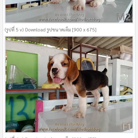
(รูปที่ 5 v) Download รูปขนาดเต็ม [900 x 675]