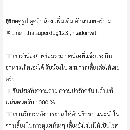
📷ขอดูรูป ดูคลิปน้อง เพิ่มเติม ทักมาเลยครับ☺
🆔Line : thaisuperdog123 , n.adunwit
💁‍♂เราส่งน้องๆ พร้อมสุขภาพน้องที่แข็งแรง กิน
อาหารเม็ดเองได้ รับน้องไป สามารถเลี้ยงต่อได้เลย
ครับ
🙋‍♂รับประกันความสวย ความน่ารักครับ แล้วแท้
แน่นอนครับ 1000 %
💁‍♂เราบริการหลังการขาย ให้คำปรึกษา แนะนำใน
การเลี้ยง ในการดูแลน้องๆ เลี้ยงยังไงไม่ให้เป็นโรค