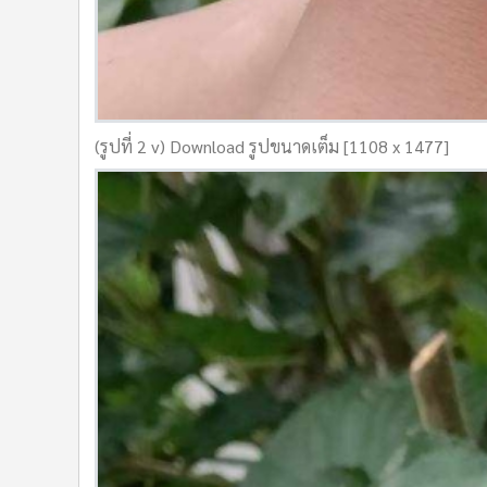
(รูปที่ 2 v) Download รูปขนาดเต็ม [1108 x 1477]