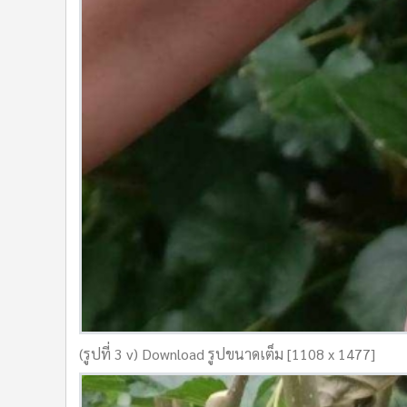
(รูปที่ 3 v) Download รูปขนาดเต็ม [1108 x 1477]