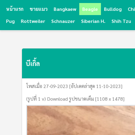
หน้าแรก
ขายแมว
Bangkaew
Beagle
Bulldog
Ch
Pug
Rottweiler
Schnauzer
Siberian H.
Shih Tzu
บีเกิ้ล
โพสเมื่อ 27-09-2023 [อัปเดตล่าสุด 11-10-2023]
(รูปที่ 1 v) Download รูปขนาดเต็ม [1108 x 1478]