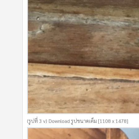
(รูปที่ 3 v) Download รูปขนาดเต็ม [1108 x 1478]