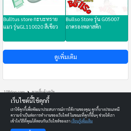
Bulltus store กะบะทราย
Bullso Store รุ่น G05007
แมว รุ่นGL110020 สีเขียว
ถาดรองพลาสติก
ดูเพิ่มเติม
108dog.com
ขายสิ้นค้าสุนัข
Bulltus store กะบะทรายแมว รุ่นGL110020 สีเขียว
เว็บไซต์นี้ใช้คุกกี้
เราใช้คุกกี้เพื่อพัฒนาประสบการณ์การใช้งานของคุณ คุกกี้บางประเภทมี
© 2013-2026 108DOG.COM. All rights reserved.
ความจำเป็นต่อการทำงานของเว็บไซต์ ในขณะที่คุกกี้อื่นๆ ช่วยให้เรา
Your One-Stop Marketplace for Dogs and Cats in Thailand
เข้าใจวิธีที่คุณโต้ตอบกับเว็บไซต์ของเรา
เรียนรู้เพิ่มเติม
เลื่อนประกาศอัตโนมัติ