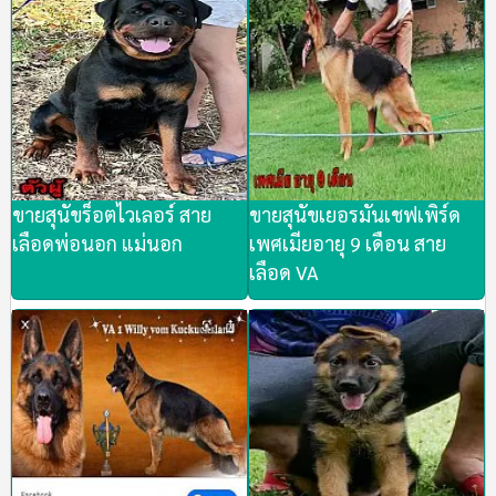
ขายสุนัขร็อตไวเลอร์ สาย
ขายสุนัขเยอรมันเชฟเพิร์ด
เลือดพ่อนอก แม่นอก
เพศเมียอายุ 9 เดือน สาย
เลือด VA