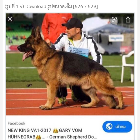
(รูปที่ 1 v) Download รูปขนาดเต็ม [526 x 529]