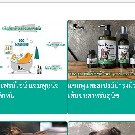
รเฟรน์ไซน์ แชมพูนุนัข
แชมพูและสเปรย์บำรุงผิ
ักพัน
เส้นขนสำหรับสุนัข