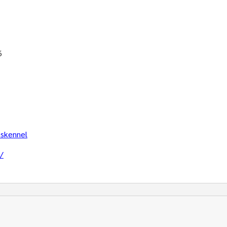
6
skennel
/