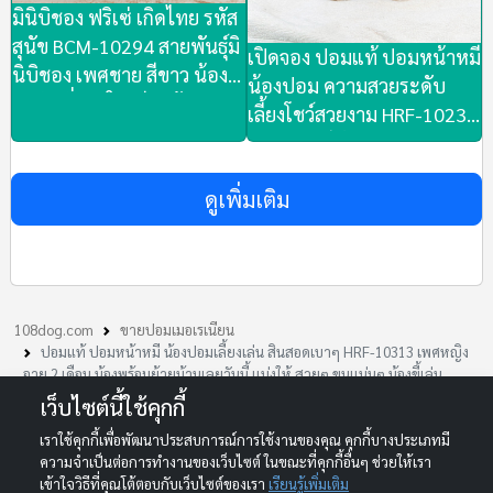
มินิบิชอง ฟริเซ่ เกิดไทย รหัส
สุนัข BCM-10294 สายพันธุ์มิ
เปิดจอง ปอมแท้ ปอมหน้าหมี
นิบิชอง เพศชาย สีขาว น้อง
น้องปอม ความสวยระดับ
ร่าเริง นิ่งสดใส เรียบร้อย น่า
เลี้ยงโชว์สวยงาม HRF-10231
รัก ชมตัวจริงลาดพร้าว101
เพศหญิง สีส้ม สวยๆ ขน
ส่งทั่วประเทศ (มีใบเพ็ดดีกรี
แน่นๆ น้องขี้เล่นสนุกสนาน
เต็มใบ)
ดูเพิ่มเติม
น่ารัก
108dog.com
ขายปอมเมอเรเนียน
ปอมแท้ ปอมหน้าหมี น้องปอมเลี้ยงเล่น สินสอดเบาๆ HRF-10313 เพศหญิง
อายุ 2 เดือน น้องพร้อมย้ายบ้านเลยวันนี้ แบ่งให้ สวยๆ ขนแน่นๆ น้องขี้เล่น
สนุกสนาน น่ารัก ชมตัวจริงได้ที่ ลาดพร้าว 101 ซอย 46
เว็บไซต์นี้ใช้คุกกี้
เราใช้คุกกี้เพื่อพัฒนาประสบการณ์การใช้งานของคุณ คุกกี้บางประเภทมี
© 2013-2026 108DOG.COM. All rights reserved.
ความจำเป็นต่อการทำงานของเว็บไซต์ ในขณะที่คุกกี้อื่นๆ ช่วยให้เรา
Your One-Stop Marketplace for Dogs and Cats in Thailand
เข้าใจวิธีที่คุณโต้ตอบกับเว็บไซต์ของเรา
เรียนรู้เพิ่มเติม