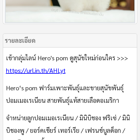
รายละเอียด
เข้ากลุ่มไลน์ Hero's pom ดูสุนัขใหม่ก่อนใคร >>>
https://url.in.th/AHLyt
Hero‘s pom ฟาร์มเพาะพันธุ์และขายสุนัขพันธุ์
ปอมเมอเรเนียน สายพันธุ์แท้สายเลือดอเมริกา
จำหน่ายลูกปอมเมอเรเนียน / มินิบิชอง ฟริเซ่ / มินิ
บิชองพู / ยอร์คเชียร์ เทอร์เรีย / เฟรนช์บูลด็อก /