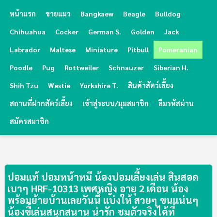
หน้าแรก
ขายแมว
Bangkaew
Beagle
Bulldog
Chihuahua
Cocker
German S.
Golden
Jack
Labrador
Maltese
Miniature
Pitbull
Pomeranian
Poodle
Pug
Rottweiler
Schnauzer
Siberian H.
Shih Tzu
Westie
Yorkshire T.
สินค้าสัตว์เลี้ยง
สถานที่ฝากสัตว์เลี้ยง
เข้าสู่ระบบ/มุมสมาชิก
ลืมรหัสผ่าน
สมัครสมาชิก
ปอมแท้ ปอมหน้าหมี น้องปอมเลี้ยงเล่น สินสอด
เบาๆ HRF-10313 เพศหญิง อายุ 2 เดือน น้อง
พร้อมย้ายบ้านเลยวันนี้ แบ่งให้ สวยๆ ขนแน่นๆ 
น้องขี้เล่นสนุกสนาน น่ารัก ชมตัวจริงได้ที่ 