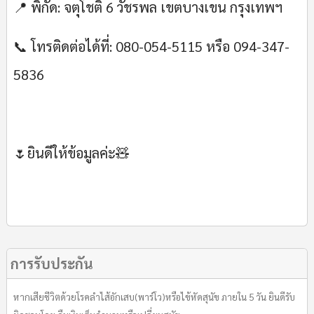
📍 พิกัด: จตุโชติ 6 วัชรพล เขตบางเขน กรุงเทพฯ
📞 โทรติดต่อได้ที่: 080-054-5115 หรือ 094-347-
5836
🌷ยินดีให้ข้อมูลค่ะ🧸
การรับประกัน
หากเสียชีวิตด้วยโรคลำไส้อักเสบ(พาร์โว)หรือไข้หัดสุนัข ภายใน 5 วัน ยินดีรับ