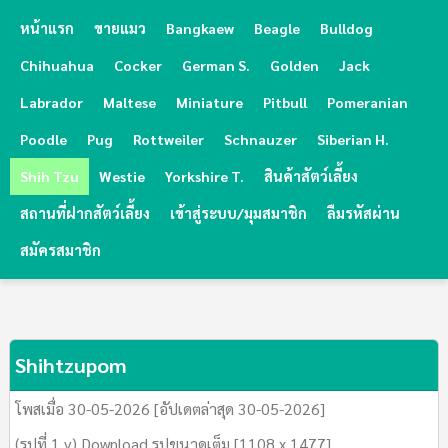
หน้าแรก
ขายแมว
Bangkaew
Beagle
Bulldog
Chihuahua
Cocker
German S.
Golden
Jack
Labrador
Maltese
Miniature
Pitbull
Pomeranian
Poodle
Pug
Rottweiler
Schnauzer
Siberian H.
Shih Tzu
Westie
Yorkshire T.
สินค้าสัตว์เลี้ยง
สถานที่ฝากสัตว์เลี้ยง
เข้าสู่ระบบ/มุมสมาชิก
ลืมรหัสผ่าน
สมัครสมาชิก
Shihtzupom
โพสเมื่อ 30-05-2026 [อัปเดตล่าสุด 30-05-2026]
(รูปที่ 1 v) Download รูปขนาดเต็ม [1108 x 1477]