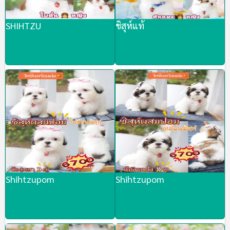
SHIHTZU
ชิสุห์แท้
Shihtzupom
Shihtzupom