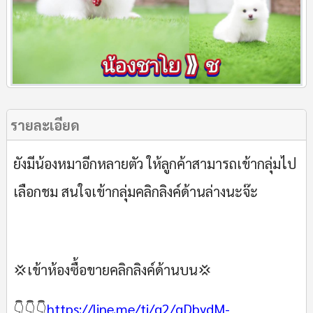
รายละเอียด
ยังมีน้องหมาอีกหลายตัว ให้ลูกค้าสามารถเข้ากลุ่มไป
เลือกชม สนใจเข้ากลุ่มคลิกลิงค์ด้านล่างนะจ๊ะ
💢เข้าห้องซื้อขายคลิกลิงค์ด้านบน💢
👇👇👇
https://line.me/ti/g2/qDbydM-