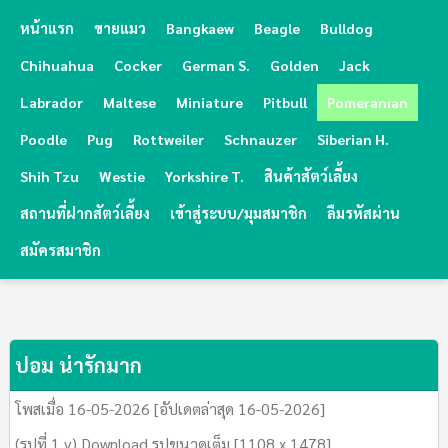
หน้าแรก
ขายแมว
Bangkaew
Beagle
Bulldog
Chihuahua
Cocker
German S.
Golden
Jack
Labrador
Maltese
Miniature
Pitbull
Pomeranian
Poodle
Pug
Rottweiler
Schnauzer
Siberian H.
Shih Tzu
Westie
Yorkshire T.
สินค้าสัตว์เลี้ยง
สถานที่ฝากสัตว์เลี้ยง
เข้าสู่ระบบ/มุมสมาชิก
ลืมรหัสผ่าน
สมัครสมาชิก
ปอม น่ารักมาก
โพสเมื่อ 16-05-2026 [อัปเดตล่าสุด 16-05-2026]
(รูปที่ 1 v) Download รูปขนาดเต็ม [1108 x 1478]