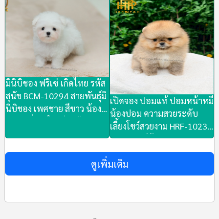
รัก ชมตัวจริงลาดพร้าว101
ส่งทั่วประเทศ (มีใบเพ็ดดีกรี
ส่งทั่วประเทศ (มีใบเพ็ดดีกรี
เต็มใบ)
เต็มใบ)
มินิบิชอง ฟริเซ่ เกิดไทย รหัส
สุนัข BCM-10294 สายพันธุ์มิ
เปิดจอง ปอมแท้ ปอมหน้าหมี
นิบิชอง เพศชาย สีขาว น้อง
น้องปอม ความสวยระดับ
ร่าเริง นิ่งสดใส เรียบร้อย น่า
เลี้ยงโชว์สวยงาม HRF-10231
รัก ชมตัวจริงลาดพร้าว101
เพศหญิง สีส้ม สวยๆ ขน
ส่งทั่วประเทศ (มีใบเพ็ดดีกรี
แน่นๆ น้องขี้เล่นสนุกสนาน
เต็มใบ)
ดูเพิ่มเติม
น่ารัก