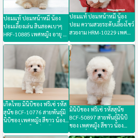
ปอมแท้ ปอมหน้าหมี น้อง
ปอมแท้ ปอมหน้าหมี น้อง
ปอม ความสวยระดับเลี้ยงโชว์
ปอมเลี้ยงเล่น สินสอดเบาๆ
สวยงาม HRM-10229 เพศ
HRF-10885 เพศหญิง อายุ 2
ชาย สีขาวครีม อายุ 2 เดือน
เดือน น้องพร้อมย้ายบ้านเลย
น้องพร้อมย้ายบ้านเลยวันนี้
วันนี้ แบ่งให้ สวยๆ ขนแน่นๆ
สวยๆ ขนแน่นๆ น้องขี้เล่น
น้องขี้เล่นสนุกสนาน น่ารัก
สนุกสนาน น่ารัก ชมตัวจริง
ชมตัวจริงได้ที่ ลาดพร้าว 101
ได้ที่ ลาดพร้าว 101 ซอย 46
ซอย 46
เกิดไทย มินิบิชอง ฟริเซ่ รหัส
มินิบิชอง ฟริเซ่ รหัสสุนัข
สุนัข BCF-10776 สายพันธุ์มิ
BCF-50897 สายพันธุ์มินิบิ
นิบิชอง เพศหญิง สีขาว น้อง
ชอง เพศหญิง สีขาว น้อง
ร่าเริง นิ่งสดใส เรียบร้อย น่า
ร่าเริง นิ่งสดใส เรียบร้อย น่า
รัก ชมตัวจริงลาดพร้าว101