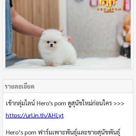
รายละเอียด
เข้ากลุ่มไลน์ Hero's pom ดูสุนัขใหม่ก่อนใคร >>>
https://url.in.th/AHLyt
Hero‘s pom ฟาร์มเพาะพันธุ์และขายสุนัขพันธุ์