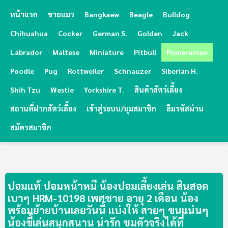
หน้าแรก
ขายแมว
Bangkaew
Beagle
Bulldog
Chihuahua
Cocker
German S.
Golden
Jack
Labrador
Maltese
Miniature
Pitbull
Pomeranian
Poodle
Pug
Rottweiler
Schnauzer
Siberian H.
Shih Tzu
Westie
Yorkshire T.
สินค้าสัตว์เลี้ยง
สถานที่ฝากสัตว์เลี้ยง
เข้าสู่ระบบ/มุมสมาชิก
ลืมรหัสผ่าน
สมัครสมาชิก
ปอมแท้ ปอมหน้าหมี น้องปอมเลี้ยงเล่น สินสอด
เบาๆ HRM-10198 เพศชาย อายุ 2 เดือน น้อง
พร้อมย้ายบ้านเลยวันนี้ แบ่งให้ สวยๆ ขนแน่นๆ 
น้องขี้เล่นสนุกสนาน น่ารัก ชมตัวจริงได้ที่ 