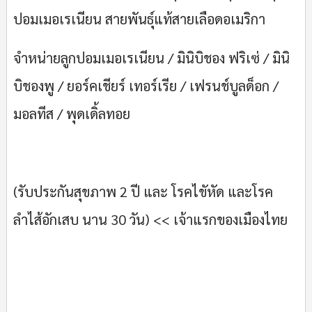
ปอมเมอเรเนียน สายพันธุ์แท้สายเลือดอเมริกา
จำหน่ายลูกปอมเมอเรเนียน / มินิบิชอง ฟริเซ่ / มินิ
บิชองพู / ยอร์คเชียร์ เทอร์เรีย / เฟรนช์บูลด็อก /
มอลทีส / พุดเดิ้ลทอย
(รับประกันสุขภาพ 2 ปี และ โรคไขัหัด และโรค
ลำไส้อักเสบ นาน 30 วัน) << เจ้าแรกของเมืองไทย