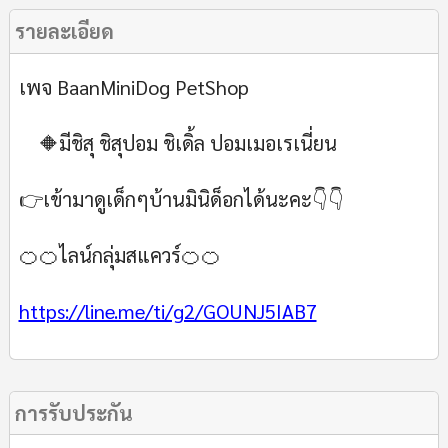
รายละเอียด
เพจ BaanMiniDog PetShop
🔶มีชิสุ ชิสุปอม ชิเดิ้ล ปอมเมอเรเนี่ยน
👉เข้ามาดูเด็กๆบ้านมินิด็อกได้นะคะ👇👇
🍊🍊ไลน์กลุ่มสแควร์🍊🍊
https://line.me/ti/g2/GOUNJ5IAB7
การรับประกัน