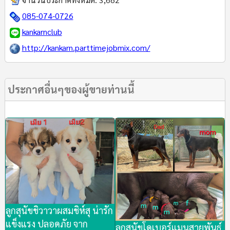
085-074-0726
kankarnclub
http://kankarn.parttimejobmix.com/
ประกาศอื่นๆของผู้ขายท่านนี้
ลูกสุนัขชิวาวาผสมชิห์สุ น่ารัก
แข็งแรง ปลอดภัย จาก
ลูกสุนัขโดเบอร์แมนสายพันธุ์