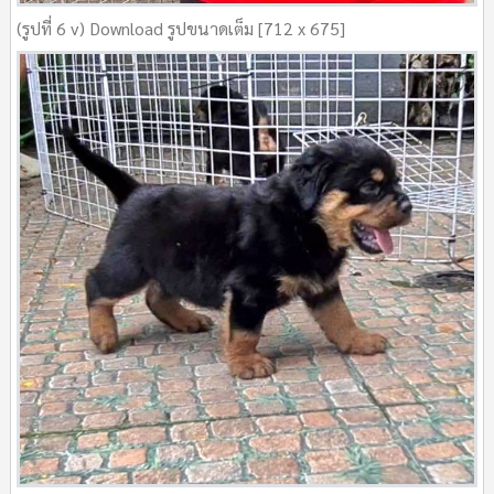
(รูปที่ 6 v) Download รูปขนาดเต็ม [712 x 675]