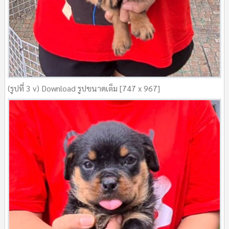
(รูปที่ 3 v) Download รูปขนาดเต็ม [747 x 967]