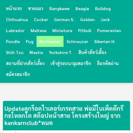
หน้าแรก
ขายแมว
Bangkaew
Beagle
Bulldog
Chihuahua
Cocker
German S.
Golden
Jack
Labrador
Maltese
Miniature
Pitbull
Pomeranian
Poodle
Pug
Rottweiler
Schnauzer
Siberian H.
Shih Tzu
Westie
Yorkshire T.
สินค้าสัตว์เลี้ยง
สถานที่ฝากสัตว์เลี้ยง
เข้าสู่ระบบ/มุมสมาชิก
ลืมรหัสผ่าน
สมัครสมาชิก
Updateลูกร็อตไวเลอร์เกรดสวย พ่อมีใบเพ็ดดีกรี 
กะโหลกโต สต๊อปหน้าสวย โครงสร้างใหญ่ จาก 
kankarnclub*หมด