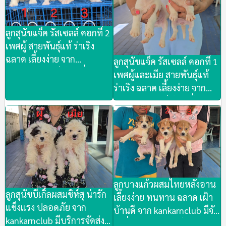
ลูกสุนัขแจ็ค รัสเซลล์ คอกที่ 2
เพศผู้ สายพันธุ์แท้ ร่าเริง
ฉลาด เลี้ยงง่าย จาก
ลูกสุนัขแจ็ค รัสเซลล์ คอกที่ 1
kankarnclub มีจัดส่งทั่ว
เพศผู้และเมีย สายพันธุ์แท้
ประเทศ(กันย์เจ้าเก่าครับ)
ร่าเริง ฉลาด เลี้ยงง่าย จาก
kankarnclub มีจัดส่งทั่ว
ประเทศ(กันย์เจ้าเก่าครับ)
ลูกบางแก้วผสมไทยหลังอาน
ลูกสุนัขบีเกิ้ลผสมชิห์สุ น่ารัก
เลี้ยงง่าย ทนทาน ฉลาด เฝ้า
แข็งแรง ปลอดภัย จาก
บ้านดี จาก kankarnclub มีจัด
kankarnclub มีบริการจัดส่ง
ส่งทั่วประเทศ(กันย์เจ้าเก่า