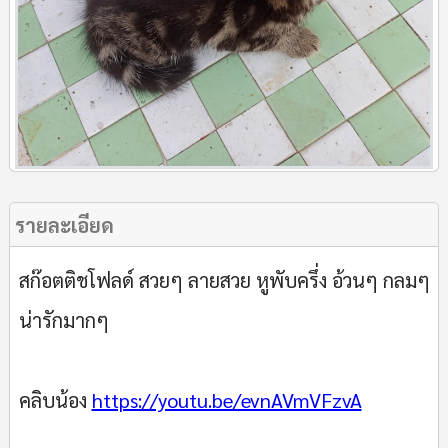
รายละเอียด
สก๊อตติชโฟลด์ สวยๆ ลายสวย หูพับครึ่ง อ้วนๆ กลมๆ
น่ารักมากๆ
คลิบน้อง
https://youtu.be/evnAVmVFzvA