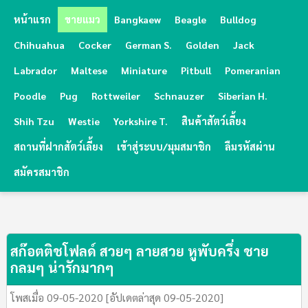
หน้าแรก
ขายแมว
Bangkaew
Beagle
Bulldog
Chihuahua
Cocker
German S.
Golden
Jack
Labrador
Maltese
Miniature
Pitbull
Pomeranian
Poodle
Pug
Rottweiler
Schnauzer
Siberian H.
Shih Tzu
Westie
Yorkshire T.
สินค้าสัตว์เลี้ยง
สถานที่ฝากสัตว์เลี้ยง
เข้าสู่ระบบ/มุมสมาชิก
ลืมรหัสผ่าน
สมัครสมาชิก
สก๊อตติชโฟลด์ สวยๆ ลายสวย หูพับครึ่ง ชาย 
กลมๆ น่ารักมากๆ
โพสเมื่อ 09-05-2020 [อัปเดตล่าสุด 09-05-2020]