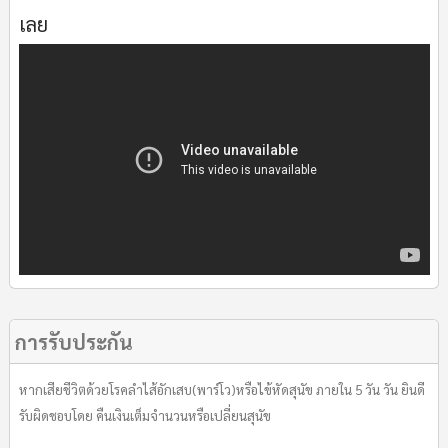
เลย
การรับประกัน
หากเสียชีวิตด้วยโรคลำไส้อักเสบ(พาร์โว)หรือไข้หัดสุนัข ภายใน 5 วัน วัน ยินดี
รับผิดชอบโดย คืนเงินเต็มจำนวนหรือเปลี่ยนสุนัข