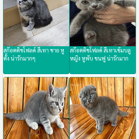
สก๊อตติชโฟลด์ สีเทา ชาย หู
สก๊อตติชโฟลด์ สีเทาเข้มบลู
ตั้ง น่ารักมากๆ
หญิง หูพับ ขนฟู น่ารักมาก