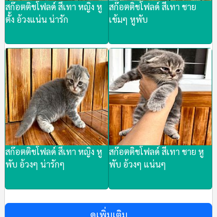
สก๊อตติชโฟลด์ สีเทา หญิง หู
สก๊อตติชโฟลด์ สีเทา ชาย
ตั้ง อ้วงแน่น น่ารัก
เข้มๆ หูพับ
สก๊อตติชโฟลด์ สีเทา หญิง หู
สก๊อตติชโฟลด์ สีเทา ชาย หู
พับ อ้วงๆ น่ารักๆ
พับ อ้วงๆ แน่นๆ
ดูเพิ่มเติม