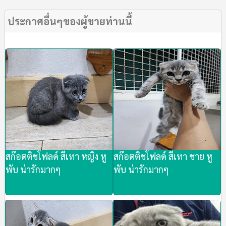
ประกาศอื่นๆของผู้ขายท่านนี้
สก๊อตติชโฟลด์ สีเทา หญิง หู
สก๊อตติชโฟลด์ สีเทา ชาย หู
พับ น่ารักมากๆ
พับ น่ารักมากๆ