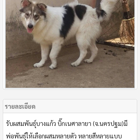
รายละเอียด
รับผสมพันธุ์บางแก้ว บิ๊กเนศาลายา (จ.นครปฐม)มี
พ่อพันธุ์ให้เลือกผสมหลายตัว หลายสีหลายแบบ