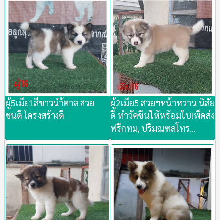
ผู้​5เมีย1สีขาวนำ้ตาล​ สวย​
ผู้2เมีย5 สวยฯหน้าหวาน​ นิสัย
ขนดี​ โครงสร้างดี
ดี​ ทำวัคซีน​ให้​พร้อม​ใบเพ็​ค​ส่ง​
ฟรี​กทม, ปริมณฑล​โทร​
0845442180​