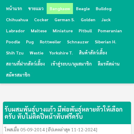
หน้าแรก
ขายแมว
Bangkaew
Beagle
Bulldog
Chihuahua
Cocker
German S.
Golden
Jack
Labrador
Maltese
Miniature
Pitbull
Pomeranian
Poodle
Pug
Rottweiler
Schnauzer
Siberian H.
Shih Tzu
Westie
Yorkshire T.
สินค้าสัตว์เลี้ยง
สถานที่ฝากสัตว์เลี้ยง
เข้าสู่ระบบ/มุมสมาชิก
ลืมรหัสผ่าน
สมัครสมาชิก
รับผสมพันธุ์บางแก้ว มีพ่อพันธุ์หลายตัวให้เลือก
ครับ ทับไม่ติดปีหน้าทับฟรีครับ
โพสเมื่อ 05-09-2014 [อัปเดตล่าสุด 11-12-2024]