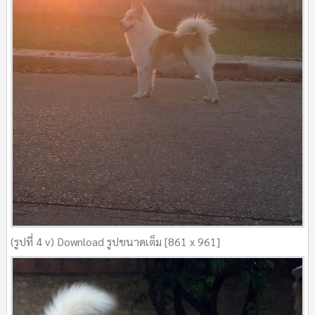
(รูปที่ 4 v) Download รูปขนาดเต็ม [861 x 961]