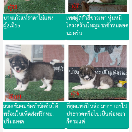
บางแก้วแท้ราคาไม่แพง
เพศผู้7ตัวสีขาวเทา​ หุ่นหมี​
ผู้2เมีย5
โครงสร้างใหญ่มากช้าหมดอด
นะครับ
สวยเข้มคมชัดทำวัคซีน​ให้​
ที่สุดแห่งปี​ หล่อ​ มากฯ​ เอาไป
พร้อม​ใบเพ็​ค​ส่ง​ฟรี​กทม,
ประกวดหรือไปเป็นพ่อหมา
ปริมณฑล​
ก็ตามแต่