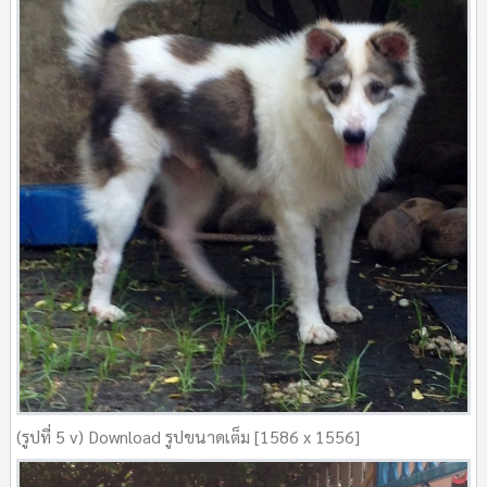
(รูปที่ 5 v) Download รูปขนาดเต็ม [1586 x 1556]