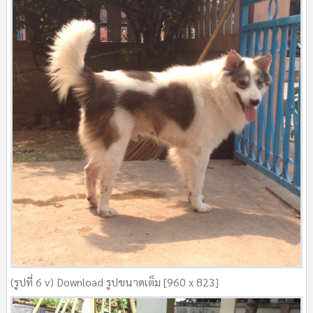
(รูปที่ 6 v) Download รูปขนาดเต็ม [960 x 823]