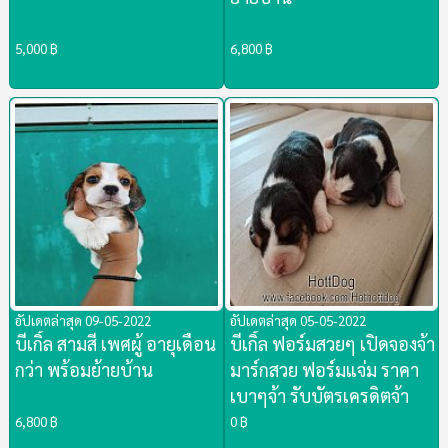
5,000 ฿
6,800 ฿
อัปเดตล่าสุด 09-05-2022
อัปเดตล่าสุด 05-05-2022
บีเกิ้ล สามสี เพศผู้ อายุเดือน
บีเกิ้ล ฟอร์มสวยๆ เปิดจองจ้า
กว่า พร้อมย้ายบ้าน
มาร์กสวย ฟอร์มแจ่ม ราคา
เบาๆจ้า รับบัตรเครดิตจ้า
6,800 ฿
0 ฿