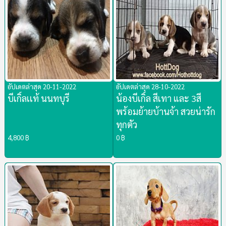
อัปเดตล่าสุด 20-11-2022
อัปเดตล่าสุด 28-10-2022
บีเกิ้ลเเท้ นนทบุรี
น้องบีเกิ้ล สีเทา และ 3สี
พร้อมย้ายบ้านจ้า สวยน่ารัก
ทุกตัว
4,800 ฿
0 ฿