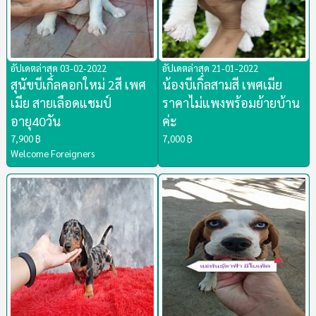
อัปเดตล่าสุด 03-02-2022
อัปเดตล่าสุด 21-01-2022
สุนัขบีเกิ้ลคอกใหม่ 2สี เพศ
น้องบีเกิ้ลสามสี เพศเมีย
เมีย สายเลือดแชมป์
ราคาไม่แพงพร้อมย้ายบ้าน
อายุ40วัน
ค่ะ
7,900 ฿
7,000 ฿
Welcome Foreigners