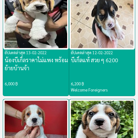
อัปเดตล่าสุด 13-02-2022
อัปเดตล่าสุด 12-02-2022
น้องบีเกิ้ลราคาไม่แพง พร้อม
บีเกิ้ลแท้ สวย ๆ 6200
ย้ายบ้านจ้า
6,000 ฿
6,200 ฿
Welcome Foreigners