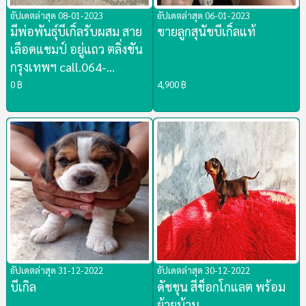
อัปเดตล่าสุด 08-01-2023
อัปเดตล่าสุด 06-01-2023
มีพ่อพันธุ์บีเกิ้ลรับผสม สาย
ขายลูกสุนัขบีเกิ้ลแท้
เลือดแชมป์ อยู่แถว ตลิ่งชัน
กรุงเทพฯ call.064-
6960465
0 ฿
4,900 ฿
อัปเดตล่าสุด 31-12-2022
อัปเดตล่าสุด 30-12-2022
บีเกิล
ดัชชุน สีช็อกโกแลต พร้อม
ย้ายบ้าน