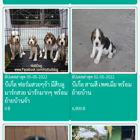
อัปเดตล่าสุด 05-05-2022
อัปเดตล่าสุด 02-05-2022
บีเกิ้ล ฟอร์มสวยๆจ้า มีสีบลู
บีเกิ้ล สามสี เพศเมีย พร้อม
มาร์กสวย น่ารักมากๆ พร้อม
ย้ายบ้าน
ย้ายบ้านจ้า
0 ฿
6,800 ฿