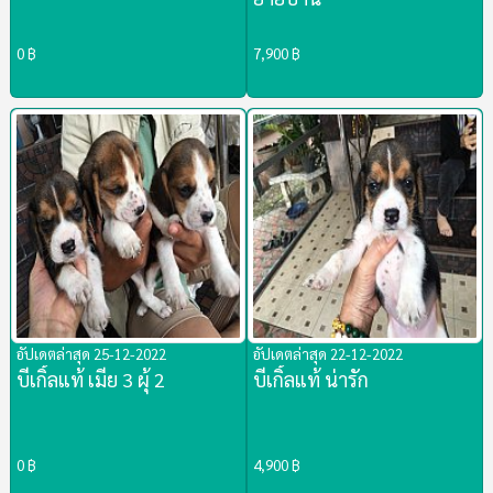
0 ฿
7,900 ฿
อัปเดตล่าสุด 25-12-2022
อัปเดตล่าสุด 22-12-2022
บีเกิ้ลแท้ เมีย 3 ผุ้ 2
บีเกิ้ลแท้ น่ารัก
0 ฿
4,900 ฿