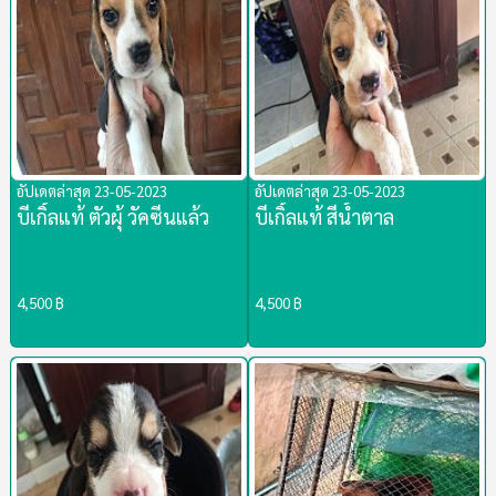
อัปเดตล่าสุด 23-05-2023
อัปเดตล่าสุด 23-05-2023
บีเกิ้ลแท้ ตัวผุ้ วัคซีนแล้ว
บีเกิ้ลแท้ สีน้ำตาล
4,500 ฿
4,500 ฿