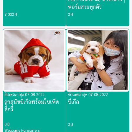
ฟอร์มสวยทุกตัว
7,000 ฿
0 ฿
อัปเดตล่าสุด 07-08-2022
อัปเดตล่าสุด 07-08-2022
ลูกสุนัขบีเกิ้ลพร้อมใบเพ็ด
บีเกิ้ล
ดีกรี
0 ฿
0 ฿
Welcome Foreigners