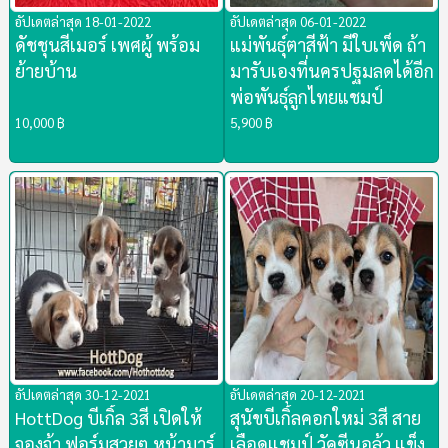
อัปเดตล่าสุด 18-01-2022
อัปเดตล่าสุด 06-01-2022
ดัชชุนสีเมอร์ เพศผู้ พร้อม
แม่พันธุ์ตาสีฟ้า มีใบเพ็ด ถ้า
ย้ายบ้าน
มารับเองที่นครปฐมลดได้อีก
พ่อพันธุ์ลูกไทยแชมป์
10,000 ฿
5,900 ฿
อัปเดตล่าสุด 30-12-2021
อัปเดตล่าสุด 20-12-2021
HottDog บีเกิ้ล 3สี เปิดให้
สุนัขบีเกิ้ลคอกใหม่ 3สี สาย
จองจ้า ฟอร์มสวยๆ หน้ามาร์
เลือดแชมป์ วัคซีนอล้ว แข็ง