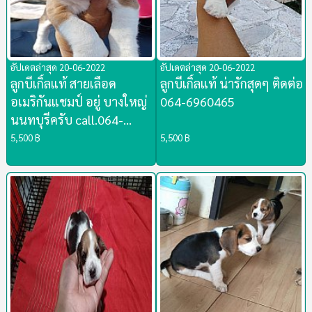
อัปเดตล่าสุด 20-06-2022
อัปเดตล่าสุด 20-06-2022
ลูกบีเกิ้ลแท้ สายเลือด
ลูกบีเกิ้ลแท้ น่ารักสุดๆ ติดต่อ
อเมริกันแชมป์ อยู่ บางใหญ่
064-6960465
นนทบุรีครับ call.064-
6960465
5,500 ฿
5,500 ฿